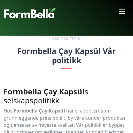
≡
VÅR POLITIKK
Formbella Çay Kapsül Vår
politikk
Formbella Çay Kapsül
s
selskapspolitikk
Hos
Formbella Çay Kapsül
har vi adoptert som
grunnleggende prinsipp å tilby våre kunder produkter
og tjenester av høyeste kvalitet. Vår politikk er bygget
på prinsipper om ærlighet, åpenhet, kundetilfredshet