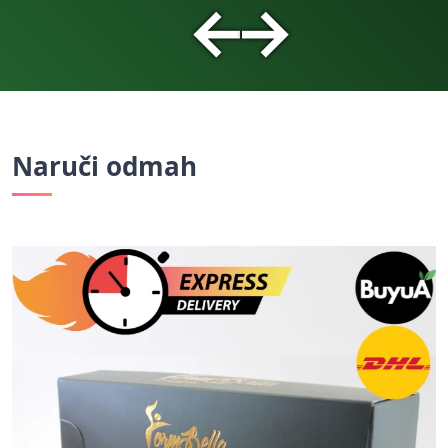
←
→
Naruči odmah