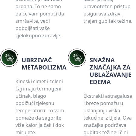
organa. To ne samo
uravnotežen pristup
da će vam pomoći da
osigurava zdrav i
smršavite, već i
trajan gubitak težine.
poboljšati vaše
cjelokupno zdravlje.
UBRZIVAČ
SNAŽNA
METABOLIZMA
ZNAČAJKA ZA
UBLAŽAVANJE
EDEMA
Kineski cimet i zeleni
čaj imaju termogeni
učinak, blago
Ekstrakti astragalusa
podižući tjelesnu
i breze pomažu u
temperaturu. To vam
uklanjanju viška
pomaže da sagorite
tekućine iz tijela. Ova
više kalorija čak i dok
značajka podržava
mirujete.
gubitak težine i čini