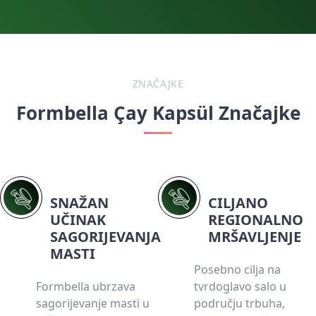
ZNAČAJKE
Formbella Çay Kapsül Značajke
SNAŽAN
CILJANO
UČINAK
REGIONALNO
SAGORIJEVANJA
MRŠAVLJENJE
MASTI
Posebno cilja na
Formbella ubrzava
tvrdoglavo salo u
sagorijevanje masti u
području trbuha,