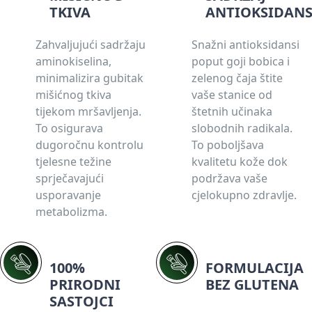
TKIVA
ANTIOKSIDANS
Zahvaljujući sadržaju
Snažni antioksidansi
aminokiselina,
poput goji bobica i
minimalizira gubitak
zelenog čaja štite
mišićnog tkiva
vaše stanice od
tijekom mršavljenja.
štetnih učinaka
To osigurava
slobodnih radikala.
dugoročnu kontrolu
To poboljšava
tjelesne težine
kvalitetu kože dok
sprječavajući
podržava vaše
usporavanje
cjelokupno zdravlje.
metabolizma.
100%
FORMULACIJA
PRIRODNI
BEZ GLUTENA
SASTOJCI