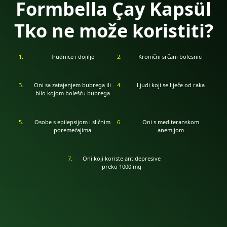
Formbella Çay Kapsül
Tko ne može koristiti?
Trudnice i dojilje
Kronični srčani bolesnici
Oni sa zatajenjem bubrega ili
Ljudi koji se liječe od raka
bilo kojom bolešću bubrega
Osobe s epilepsijom i sličnim
Oni s mediteranskom
poremećajima
anemijom
Oni koji koriste antidepresive
preko 1000 mg