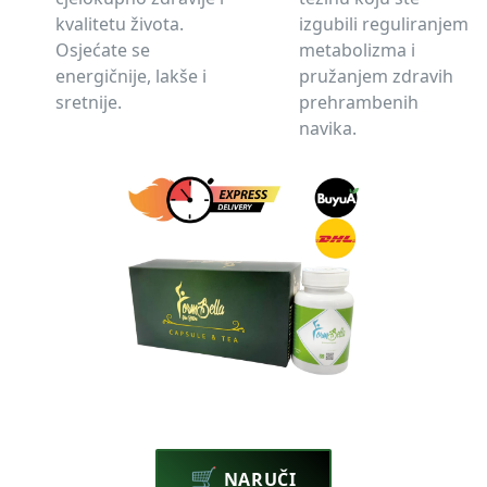
kvalitetu života.
izgubili reguliranjem
Osjećate se
metabolizma i
energičnije, lakše i
pružanjem zdravih
sretnije.
prehrambenih
navika.
🛒
NARUČI