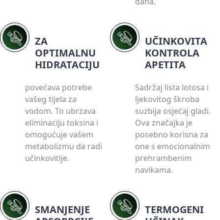
dana.
ZA
UČINKOVITA
OPTIMALNU
KONTROLA
HIDRATACIJU
APETITA
povećava potrebe
Sadržaj lista lotosa i
vašeg tijela za
ljekovitog škroba
vodom. To ubrzava
suzbija osjećaj gladi.
eliminaciju toksina i
Ova značajka je
omogućuje vašem
posebno korisna za
metabolizmu da radi
one s emocionalnim
učinkovitije.
prehrambenim
navikama.
SMANJENJE
TERMOGENI