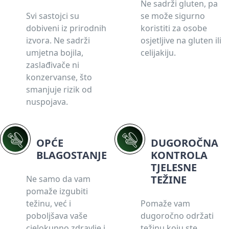
Ne sadrži gluten, pa
Svi sastojci su
se može sigurno
dobiveni iz prirodnih
koristiti za osobe
izvora. Ne sadrži
osjetljive na gluten ili
umjetna bojila,
celijakiju.
zaslađivače ni
konzervanse, što
smanjuje rizik od
nuspojava.
OPĆE
DUGOROČNA
BLAGOSTANJE
KONTROLA
TJELESNE
TEŽINE
Ne samo da vam
pomaže izgubiti
težinu, već i
Pomaže vam
poboljšava vaše
dugoročno održati
cjelokupno zdravlje i
težinu koju ste