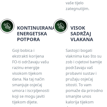
vaše tijelo
zategnutijim.
KONTINUIRANA
VISOK
ENERGETSKA
SADRŽAJ
POTPORA
VLAKANA
Goji bobica i
Sastojci bogati
ekstrakti korijena
vlaknima kao što su
FO-ti održavaju vašu
zob i cvjetovi bamije
razinu energije
podržavaju vaš
visokom tijekom
probavni sustav i
dana. Na taj način
pružaju osjećaj
smanjuje osjećaj
sitosti. To vam
umora i iscrpljenosti
pomaže da prirodno
koji se mogu javiti
smanjite unos
tijekom dijete.
kalorija tijekom