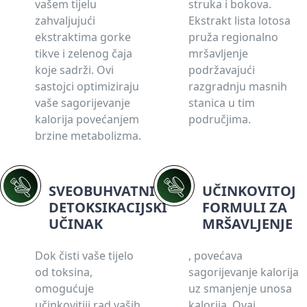
vašem tijelu
struka i bokova.
zahvaljujući
Ekstrakt lista lotosa
ekstraktima gorke
pruža regionalno
tikve i zelenog čaja
mršavljenje
koje sadrži. Ovi
podržavajući
sastojci optimiziraju
razgradnju masnih
vaše sagorijevanje
stanica u tim
kalorija povećanjem
područjima.
brzine metabolizma.
SVEOBUHVATNI
UČINKOVITOJ
DETOKSIKACIJSKI
FORMULI ZA
UČINAK
MRŠAVLJENJE
Dok čisti vaše tijelo
, povećava
od toksina,
sagorijevanje kalorija
omogućuje
uz smanjenje unosa
učinkovitiji rad vaših
kalorija. Ovaj