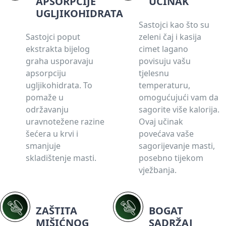
APSORPCIJE
UČINAK
UGLJIKOHIDRATA
Sastojci kao što su
Sastojci poput
zeleni čaj i kasija
ekstrakta bijelog
cimet lagano
graha usporavaju
povisuju vašu
apsorpciju
tjelesnu
ugljikohidrata. To
temperaturu,
pomaže u
omogućujući vam da
održavanju
sagorite više kalorija.
uravnotežene razine
Ovaj učinak
šećera u krvi i
povećava vaše
smanjuje
sagorijevanje masti,
skladištenje masti.
posebno tijekom
vježbanja.
ZAŠTITA
BOGAT
MIŠIĆNOG
SADRŽAJ