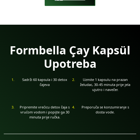
Formbella Çay Kapsül
Upotreba
Sadrži 60 kapsula i 30 detox
Uzmite 1 kapsulu na prazan
čajeva
želudac, 30-45 minuta prije jela
ujutro i navečer.
Pripremite vrećicu detox čaja s
Preporuča se konzumiranje s
vrućom vodom i popijte ga 30
dosta vode.
minuta prije ručka.