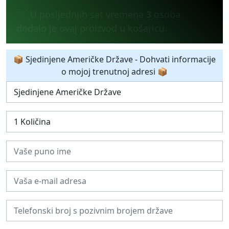
💰 U posljednja 24 sata
11
osoba kupilo je
proizvod.
📦 Sjedinjene Američke Države - Dohvati informacije
o mojoj trenutnoj adresi 📦