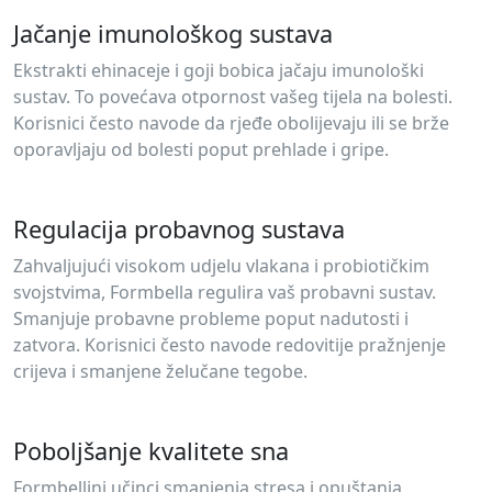
Jačanje imunološkog sustava
Ekstrakti ehinaceje i goji bobica jačaju imunološki
sustav. To povećava otpornost vašeg tijela na bolesti.
Korisnici često navode da rjeđe obolijevaju ili se brže
oporavljaju od bolesti poput prehlade i gripe.
Regulacija probavnog sustava
Zahvaljujući visokom udjelu vlakana i probiotičkim
svojstvima, Formbella regulira vaš probavni sustav.
Smanjuje probavne probleme poput nadutosti i
zatvora. Korisnici često navode redovitije pražnjenje
crijeva i smanjene želučane tegobe.
Poboljšanje kvalitete sna
Formbellini učinci smanjenja stresa i opuštanja