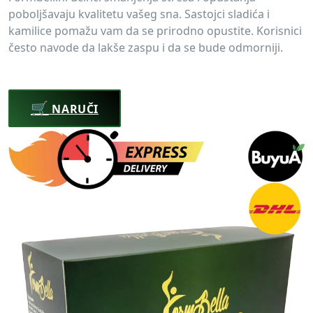
poboljšavaju kvalitetu vašeg sna. Sastojci sladića i
kamilice pomažu vam da se prirodno opustite. Korisnici
često navode da lakše zaspu i da se bude odmorniji.
🛒
NARUČI