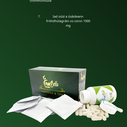
chomhchosúla
Iad siúd a úsáideann
frithdhúlagráin os cionn 1000
mg