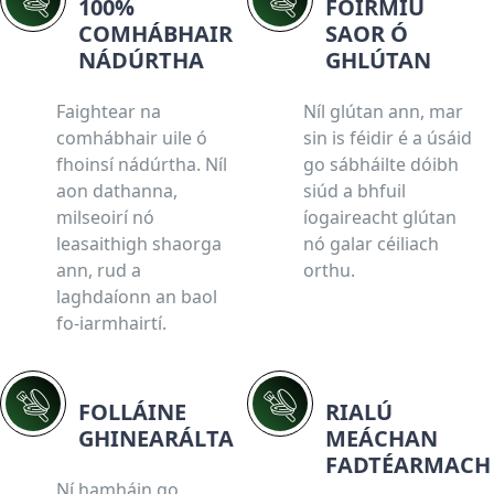
100%
FOIRMIÚ
COMHÁBHAIR
SAOR Ó
NÁDÚRTHA
GHLÚTAN
Faightear na
Níl glútan ann, mar
comhábhair uile ó
sin is féidir é a úsáid
fhoinsí nádúrtha. Níl
go sábháilte dóibh
aon dathanna,
siúd a bhfuil
milseoirí nó
íogaireacht glútan
leasaithigh shaorga
nó galar céiliach
ann, rud a
orthu.
laghdaíonn an baol
fo-iarmhairtí.
FOLLÁINE
RIALÚ
GHINEARÁLTA
MEÁCHAN
FADTÉARMACH
Ní hamháin go