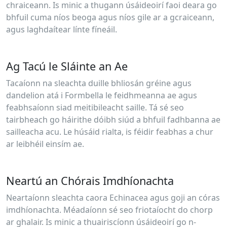
chraiceann. Is minic a thugann úsáideoirí faoi deara go
bhfuil cuma níos beoga agus níos gile ar a gcraiceann,
agus laghdaítear línte fíneáil.
Ag Tacú le Sláinte an Ae
Tacaíonn na sleachta duille bhliosán gréine agus
dandelion atá i Formbella le feidhmeanna ae agus
feabhsaíonn siad meitibileacht saille. Tá sé seo
tairbheach go háirithe dóibh siúd a bhfuil fadhbanna ae
sailleacha acu. Le húsáid rialta, is féidir feabhas a chur
ar leibhéil einsím ae.
Neartú an Chórais Imdhíonachta
Neartaíonn sleachta caora Echinacea agus goji an córas
imdhíonachta. Méadaíonn sé seo friotaíocht do chorp
ar ghalair. Is minic a thuairiscíonn úsáideoirí go n-