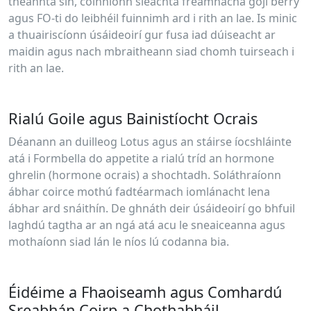
theannta sin, coinníonn sleachta fréamhacha goji berry
agus FO-ti do leibhéil fuinnimh ard i rith an lae. Is minic
a thuairiscíonn úsáideoirí gur fusa iad dúiseacht ar
maidin agus nach mbraitheann siad chomh tuirseach i
rith an lae.
Rialú Goile agus Bainistíocht Ocrais
Déanann an duilleog Lotus agus an stáirse íocshláinte
atá i Formbella do appetite a rialú tríd an hormone
ghrelin (hormone ocrais) a shochtadh. Soláthraíonn
ábhar coirce mothú fadtéarmach iomlánacht lena
ábhar ard snáithín. De ghnáth deir úsáideoirí go bhfuil
laghdú tagtha ar an ngá atá acu le sneaiceanna agus
mothaíonn siad lán le níos lú codanna bia.
Éidéime a Fhaoiseamh agus Comhardú
Sreabhán Coirp a Chothabháil