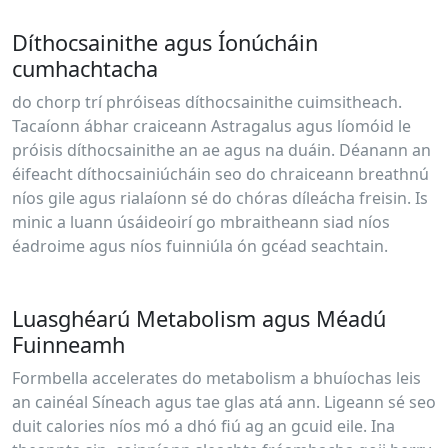
Díthocsainithe agus Íonúcháin
cumhachtacha
do chorp trí phróiseas díthocsainithe cuimsitheach.
Tacaíonn ábhar craiceann Astragalus agus líomóid le
próisis díthocsainithe an ae agus na duáin. Déanann an
éifeacht díthocsainiúcháin seo do chraiceann breathnú
níos gile agus rialaíonn sé do chóras díleácha freisin. Is
minic a luann úsáideoirí go mbraitheann siad níos
éadroime agus níos fuinniúla ón gcéad seachtain.
Luasghéarú Metabolism agus Méadú
Fuinneamh
Formbella accelerates do metabolism a bhuíochas leis
an cainéal Síneach agus tae glas atá ann. Ligeann sé seo
duit calories níos mó a dhó fiú ag an gcuid eile. Ina