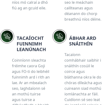
níos mó calraí a dhó
seo le meáchain
fiú ag an gcuid eile.
caillteanas agus
déanann do chorp
breathnú níos déine.
TACAÍOCHT
ÁBHAR ARD
FUINNIMH
SNÁITHÍN
LEANÚNACH
Tacaíonn
Coinníonn sleachta
comhábhair saibhir i
fréimhe caora Goji
snáithín cosúil le
agus FO-ti do leibhéil
coirce agus
fuinnimh ard i rith an
bláthanna okra le do
lae. Ar an mbealach
chóras díleácha agus
seo, laghdaíonn sé
cuireann siad mothú
an mothú tuirse
iomlánachta ar fáil.
agus tuirse a
Cuidíonn sé seo leat