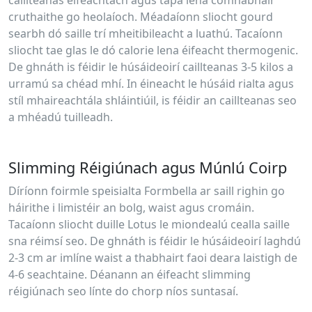
cruthaithe go heolaíoch. Méadaíonn sliocht gourd
searbh dó saille trí mheitibileacht a luathú. Tacaíonn
sliocht tae glas le dó calorie lena éifeacht thermogenic.
De ghnáth is féidir le húsáideoirí caillteanas 3-5 kilos a
urramú sa chéad mhí. In éineacht le húsáid rialta agus
stíl mhaireachtála shláintiúil, is féidir an caillteanas seo
a mhéadú tuilleadh.
Slimming Réigiúnach agus Múnlú Coirp
Díríonn foirmle speisialta Formbella ar saill righin go
háirithe i limistéir an bolg, waist agus cromáin.
Tacaíonn sliocht duille Lotus le miondealú cealla saille
sna réimsí seo. De ghnáth is féidir le húsáideoirí laghdú
2-3 cm ar imlíne waist a thabhairt faoi deara laistigh de
4-6 seachtaine. Déanann an éifeacht slimming
réigiúnach seo línte do chorp níos suntasaí.