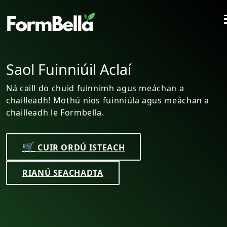
Caill Meáchan Tapa le
Comhábhair Nádúrtha
n a
meáchan a
Sroich do spriocmheáchan go sábháilte
Formbella! Faigh i gcruth le comhábhai
100%.
🛒
CUIR ORDÚ ISTEACH
RIANÚ SEACHADTA