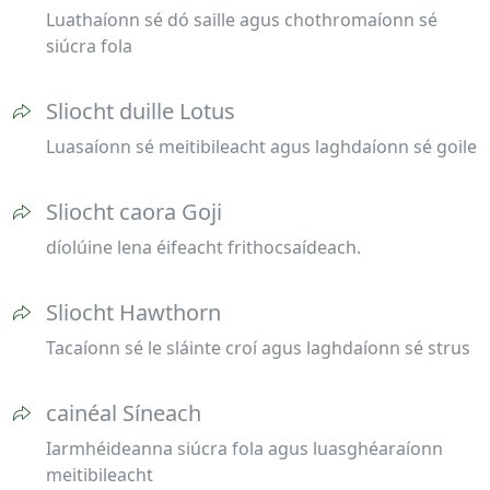
Luathaíonn sé dó saille agus chothromaíonn sé
siúcra fola
Sliocht duille Lotus
Luasaíonn sé meitibileacht agus laghdaíonn sé goile
Sliocht caora Goji
díolúine lena éifeacht frithocsaídeach.
Sliocht Hawthorn
Tacaíonn sé le sláinte croí agus laghdaíonn sé strus
cainéal Síneach
Iarmhéideanna siúcra fola agus luasghéaraíonn
meitibileacht