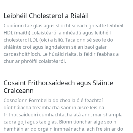
Leibhéil Cholesterol a Rialáil
Cuidíonn tae glas agus sliocht sceach gheal le leibhéil
HDL (maith) colaistéaról a mhéadú agus leibhéil
cholesterol LDL (olc) a ísliú. Tacaíonn sé seo le do
shláinte croí agus laghdaíonn sé an baol galar
cardashoithíoch. Le húsáid rialta, is féidir feabhas a
chur ar phróifíl colaistéaról.
Cosaint Frithocsaídeach agus Sláinte
Craiceann
Cosnaíonn Formbella do chealla ó éifeachtaí
díobhálacha fréamhacha saor in aisce leis na
frithocsaídeoirí cumhachtacha atá ann, mar shampla
caora goji agus tae glas. Bíonn tionchar aige seo ní
hamháin ar do orgáin inmheánacha, ach freisin ar do