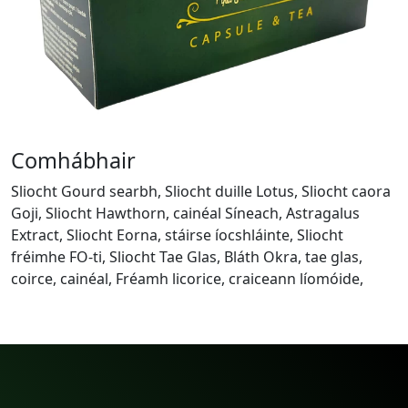
Comhábhair
Sliocht Gourd searbh, Sliocht duille Lotus, Sliocht caora
Goji, Sliocht Hawthorn, cainéal Síneach, Astragalus
Extract, Sliocht Eorna, stáirse íocshláinte, Sliocht
fréimhe FO-ti, Sliocht Tae Glas, Bláth Okra, tae glas,
coirce, cainéal, Fréamh licorice, craiceann líomóide,