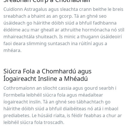
Cuidíonn Astragalus agus sleachta crann beithe le breis
sreabhach a bhaint as an gcorp. Tá an ghné seo
úsáideach go háirithe dóibh siúd a bhfuil fadhbanna
éidéime acu mar gheall ar athruithe hormónacha nó stíl
mhaireachtála shuiteach. Is minic a thugann úsáideoirí
faoi deara slimming suntasach ina rúitíní agus a
mhéara.
Siúcra Fola a Chomhardú agus
Íogaireacht Insline a Mhéadú
Cothromaíonn an sliocht cassia agus gourd searbh i
Formbella leibhéil siúcra fola agus méadaítear
íogaireacht inslin. Tá an ghné seo tábhachtach go
háirithe dóibh siúd a bhfuil diaibéiteas nó atá i mbaol
prediabetes. Le húsáid rialta, is féidir feabhas a chur ar
leibhéil siúcra fola troscadh.