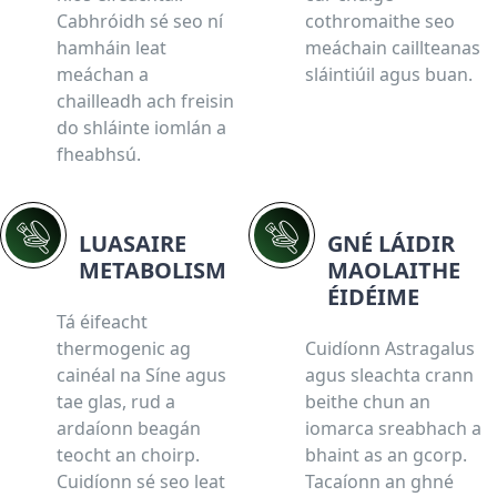
Cabhróidh sé seo ní
cothromaithe seo
hamháin leat
meáchain caillteanas
meáchan a
sláintiúil agus buan.
chailleadh ach freisin
do shláinte iomlán a
fheabhsú.
LUASAIRE
GNÉ LÁIDIR
METABOLISM
MAOLAITHE
ÉIDÉIME
Tá éifeacht
thermogenic ag
Cuidíonn Astragalus
cainéal na Síne agus
agus sleachta crann
tae glas, rud a
beithe chun an
ardaíonn beagán
iomarca sreabhach a
teocht an choirp.
bhaint as an gcorp.
Cuidíonn sé seo leat
Tacaíonn an ghné