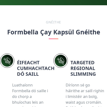
GNÉITHE
Formbella Çay Kapsül Gnéithe
ÉIFEACHT
TARGETED
CUMHACHTACH
REGIONAL
DÓ SAILL
SLIMMING
Luathaíonn
Díríonn sé go
Formbella dó saille i
háirithe ar saill righin
do chorp a
i limistéir an bolg,
bhuíochas leis an
waist agus cromáin.