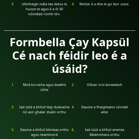
Ullmhaigh mála tae detox le
Moltar é a ithe le go leor uisce.
huisce te agus é a ól 30
nóiméad roimh lón.
Formbella Çay Kapsül
Cé nach féidir leo é a
úsáid?
Mná torracha agus beathú
Othair croí ainsealach
cíche
Iad siúd a bhfuil teip duánacha
Daoine a fhaigheann cóireáil
nó aon ghalar duáin orthu
ailse
Daoine a bhfuil titimeas orthu
Iad siúd a bhfuil anemia
agus neamhoird
Meánmhara orthu