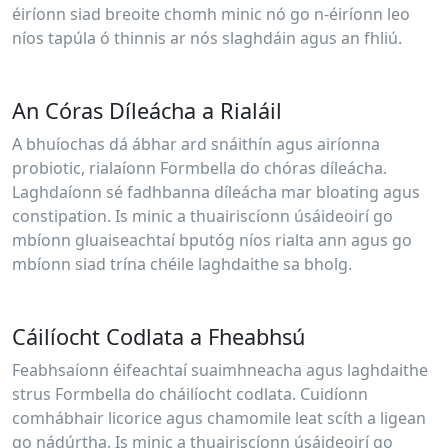
éiríonn siad breoite chomh minic nó go n-éiríonn leo
níos tapúla ó thinnis ar nós slaghdáin agus an fhliú.
An Córas Díleácha a Rialáil
A bhuíochas dá ábhar ard snáithín agus airíonna
probiotic, rialaíonn Formbella do chóras díleácha.
Laghdaíonn sé fadhbanna díleácha mar bloating agus
constipation. Is minic a thuairiscíonn úsáideoirí go
mbíonn gluaiseachtaí bputóg níos rialta ann agus go
mbíonn siad trína chéile laghdaithe sa bholg.
Cáilíocht Codlata a Fheabhsú
Feabhsaíonn éifeachtaí suaimhneacha agus laghdaithe
strus Formbella do cháilíocht codlata. Cuidíonn
comhábhair licorice agus chamomile leat scíth a ligean
go nádúrtha. Is minic a thuairiscíonn úsáideoirí go