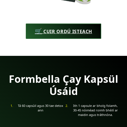
🛒
CUIR ORDÚ ISTEACH
Formbella Çay Kapsül
Úsáid
Tá 60 capsúil agus 30 tae detox
Ith 1 capsule ar bholg folamh,
ann
30-45 nóiméad roimh bhéilí ar
maidin agus tráthnóna.