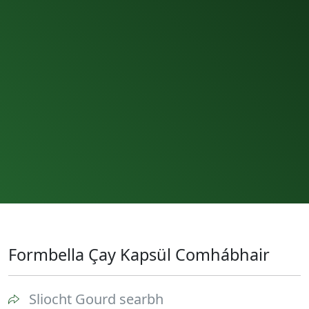
Formbella Çay Kapsül Comhábhair
Sliocht Gourd searbh