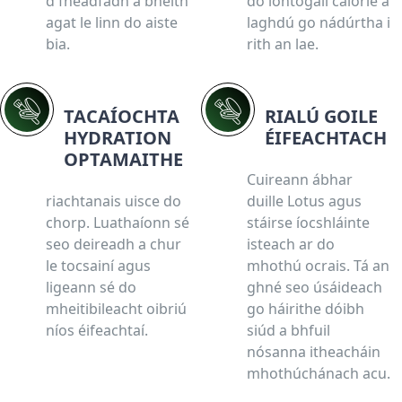
d'fhéadfadh a bheith
do iontógáil calorie a
agat le linn do aiste
laghdú go nádúrtha i
bia.
rith an lae.
TACAÍOCHTA
RIALÚ GOILE
HYDRATION
ÉIFEACHTACH
OPTAMAITHE
Cuireann ábhar
riachtanais uisce do
duille Lotus agus
chorp. Luathaíonn sé
stáirse íocshláinte
seo deireadh a chur
isteach ar do
le tocsainí agus
mhothú ocrais. Tá an
ligeann sé do
ghné seo úsáideach
mheitibileacht oibriú
go háirithe dóibh
níos éifeachtaí.
siúd a bhfuil
nósanna itheacháin
mhothúchánach acu.