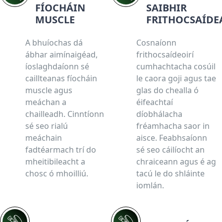
FÍOCHÁIN
SAIBHIR
MUSCLE
FRITHOCSAÍDE
A bhuíochas dá
Cosnaíonn
ábhar aimínaigéad,
frithocsaídeoirí
íoslaghdaíonn sé
cumhachtacha cosúil
caillteanas fíocháin
le caora goji agus tae
muscle agus
glas do chealla ó
meáchan a
éifeachtaí
chailleadh. Cinntíonn
díobhálacha
sé seo rialú
fréamhacha saor in
meáchain
aisce. Feabhsaíonn
fadtéarmach trí do
sé seo cáilíocht an
mheitibileacht a
chraiceann agus é ag
chosc ó mhoilliú.
tacú le do shláinte
iomlán.