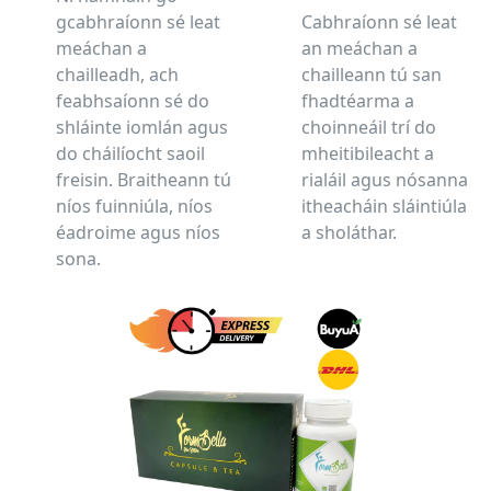
gcabhraíonn sé leat
Cabhraíonn sé leat
meáchan a
an meáchan a
chailleadh, ach
chailleann tú san
feabhsaíonn sé do
fhadtéarma a
shláinte iomlán agus
choinneáil trí do
do cháilíocht saoil
mheitibileacht a
freisin. Braitheann tú
rialáil agus nósanna
níos fuinniúla, níos
itheacháin sláintiúla
éadroime agus níos
a sholáthar.
sona.