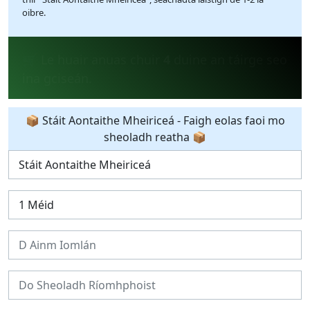
oibre.
💰 Le 24 uair anuas cheannaigh
36
duine an
táirge.
📦 Stáit Aontaithe Mheiriceá - Faigh eolas faoi mo
sheoladh reatha 📦