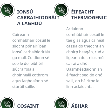
IONSÚ
ÉIFEACHT
CARBAIHIODRÁIT
THERMOGENIC
A LAGHDÚ
Ardaíonn
Cuireann
comhábhair cosúil le
comhábhair cosúil le
tae glas agus cainéal
sliocht pónairí bán
cassia do theocht an
ionsú carbaihiodráití
choirp beagán, rud a
go mall. Cuidíonn sé
ligeann duit níos mó
seo le do leibhéil
calraí a dhó.
siúcra fola a
Uasmhéadaíonn an
choinneáil cothrom
éifeacht seo do dhó
agus laghdaíonn sé
saill, go háirithe le
stóráil saille.
linn aclaíochta.
COSAINT
ÁBHAR