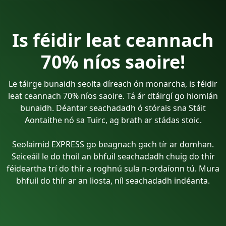
Is féidir leat ceannach
70% níos saoire!
Le táirge bunaidh seolta díreach ón monarcha, is féidir
leat ceannach 70% níos saoire. Tá ár dtáirgí go hiomlán
bunaidh. Déantar seachadadh ó stórais sna Stáit
Aontaithe nó sa Tuirc, ag brath ar stádas stoic.
Seolaimid EXPRESS go beagnach gach tír ar domhan.
Seiceáil le do thoil an bhfuil seachadadh chuig do thír
féideartha trí do thír a roghnú sula n-ordaíonn tú. Mura
bhfuil do thír ar an liosta, níl seachadadh indéanta.