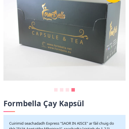
Formbella Çay Kapsül
Cuirimid seachadadh Express "SAOR IN AISCE" ar fáil chuig do
thír "Stáit Aontaithe Mheiriceá", seachadta laistigh de 1-2 lá