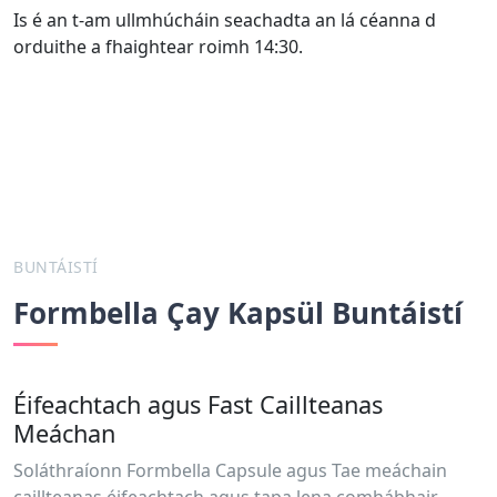
Is é an t-am ullmhúcháin seachadta an lá céanna d
orduithe a fhaightear roimh 14:30.
BUNTÁISTÍ
Formbella Çay Kapsül Buntáistí
Éifeachtach agus Fast Caillteanas
Meáchan
Soláthraíonn Formbella Capsule agus Tae meáchain
caillteanas éifeachtach agus tapa lena comhábhair