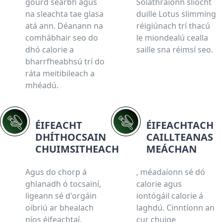
gourd searbh agus
Soláthraíonn sliocht
na sleachta tae glasa
duille Lotus slimming
atá ann. Déanann na
réigiúnach trí thacú
comhábhair seo do
le miondealú cealla
dhó calorie a
saille sna réimsí seo.
bharrfheabhsú trí do
ráta meitibileach a
mhéadú.
ÉIFEACHT
ÉIFEACHTACH
DHÍTHOCSAIN
CAILLTEANAS
CHUIMSITHEACH
MEÁCHAN
Agus do chorp á
, méadaíonn sé dó
ghlanadh ó tocsainí,
calorie agus
ligeann sé d'orgáin
iontógáil calorie á
oibriú ar bhealach
laghdú. Cinntíonn an
níos éifeachtaí.
cur chuige