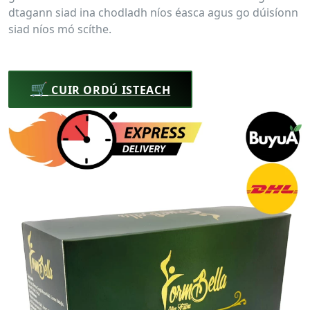
dtagann siad ina chodladh níos éasca agus go dúisíonn
siad níos mó scíthe.
🛒
CUIR ORDÚ ISTEACH