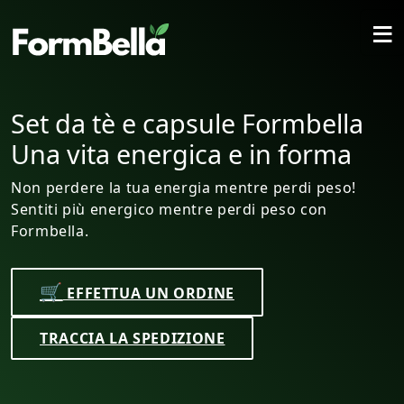
≡
psule Formbella
Set da tè e c
ica e in forma
Perdita di pe
ingredienti na
rgia mentre perdi peso!
entre perdi peso con
Raggiungi il tuo peso 
Formbella! Mettiti in 
al 100%.
ORDINE
🛒
EFFETTUA UN
ZIONE
TRACCIA LA SPED