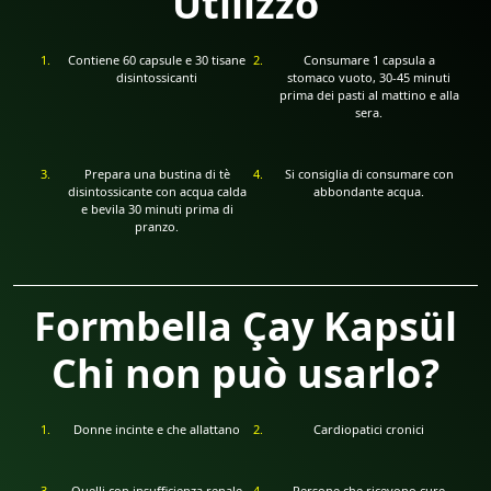
Utilizzo
Contiene 60 capsule e 30 tisane
Consumare 1 capsula a
disintossicanti
stomaco vuoto, 30-45 minuti
prima dei pasti al mattino e alla
sera.
Prepara una bustina di tè
Si consiglia di consumare con
disintossicante con acqua calda
abbondante acqua.
e bevila 30 minuti prima di
pranzo.
Formbella Çay Kapsül
Chi non può usarlo?
Donne incinte e che allattano
Cardiopatici cronici
Quelli con insufficienza renale
Persone che ricevono cure