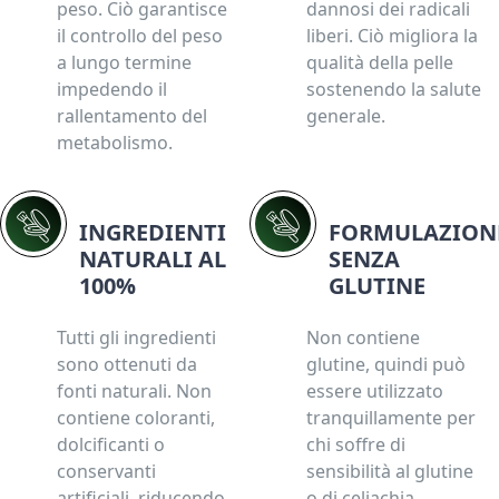
peso. Ciò garantisce
dannosi dei radicali
il controllo del peso
liberi. Ciò migliora la
a lungo termine
qualità della pelle
impedendo il
sostenendo la salute
rallentamento del
generale.
metabolismo.
INGREDIENTI
FORMULAZION
NATURALI AL
SENZA
100%
GLUTINE
Tutti gli ingredienti
Non contiene
sono ottenuti da
glutine, quindi può
fonti naturali. Non
essere utilizzato
contiene coloranti,
tranquillamente per
dolcificanti o
chi soffre di
conservanti
sensibilità al glutine
artificiali, riducendo
o di celiachia.