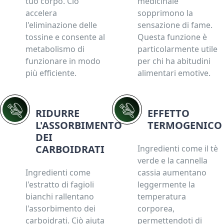
tuo corpo. Ciò
medicinale
accelera
sopprimono la
l'eliminazione delle
sensazione di fame.
tossine e consente al
Questa funzione è
metabolismo di
particolarmente utile
funzionare in modo
per chi ha abitudini
più efficiente.
alimentari emotive.
RIDURRE
EFFETTO
L'ASSORBIMENTO
TERMOGENICO
DEI
CARBOIDRATI
Ingredienti come il tè
verde e la cannella
Ingredienti come
cassia aumentano
l'estratto di fagioli
leggermente la
bianchi rallentano
temperatura
l'assorbimento dei
corporea,
carboidrati. Ciò aiuta
permettendoti di