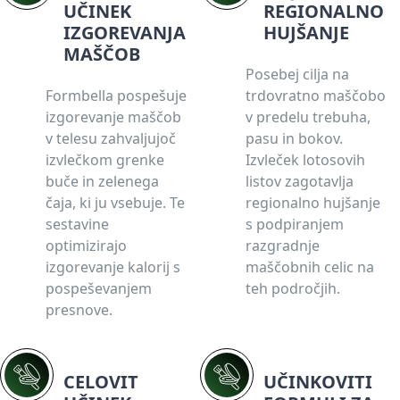
UČINEK
REGIONALNO
IZGOREVANJA
HUJŠANJE
MAŠČOB
Posebej cilja na
Formbella pospešuje
trdovratno maščobo
izgorevanje maščob
v predelu trebuha,
v telesu zahvaljujoč
pasu in bokov.
izvlečkom grenke
Izvleček lotosovih
buče in zelenega
listov zagotavlja
čaja, ki ju vsebuje. Te
regionalno hujšanje
sestavine
s podpiranjem
optimizirajo
razgradnje
izgorevanje kalorij s
maščobnih celic na
pospeševanjem
teh področjih.
presnove.
CELOVIT
UČINKOVITI