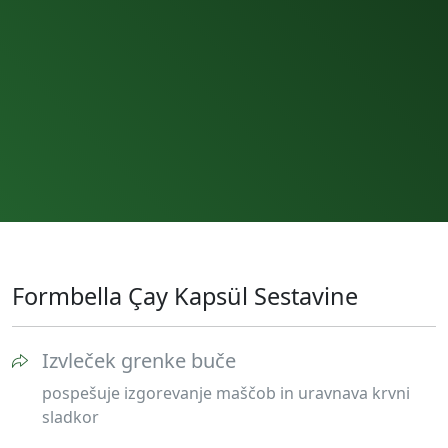
Formbella Çay Kapsül Sestavine
Izvleček grenke buče
pospešuje izgorevanje maščob in uravnava krvni
sladkor