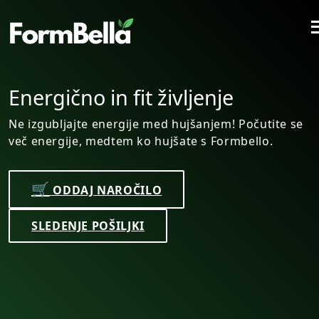
nje
Hitro hujšanje z nara
sestavinami
em! Počutite se
Formbello.
Varno dosežete ciljno težo s Formb
formo s 100% naravnimi sestavina
🛒
ODDAJ NAROČILO
SLEDENJE POŠILJKI