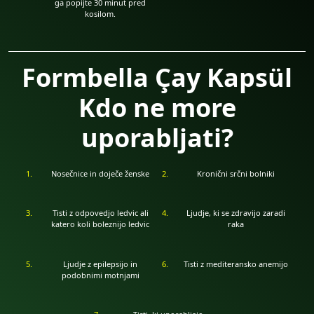
ga popijte 30 minut pred
kosilom.
Formbella Çay Kapsül
Kdo ne more
uporabljati?
Nosečnice in doječe ženske
Kronični srčni bolniki
Tisti z odpovedjo ledvic ali
Ljudje, ki se zdravijo zaradi
katero koli boleznijo ledvic
raka
Ljudje z epilepsijo in
Tisti z mediteransko anemijo
podobnimi motnjami