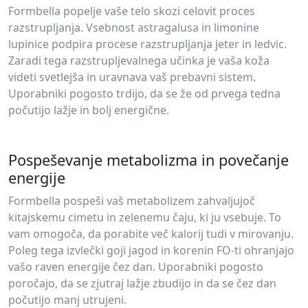
Formbella popelje vaše telo skozi celovit proces
razstrupljanja. Vsebnost astragalusa in limonine
lupinice podpira procese razstrupljanja jeter in ledvic.
Zaradi tega razstrupljevalnega učinka je vaša koža
videti svetlejša in uravnava vaš prebavni sistem.
Uporabniki pogosto trdijo, da se že od prvega tedna
počutijo lažje in bolj energične.
Pospeševanje metabolizma in povečanje
energije
Formbella pospeši vaš metabolizem zahvaljujoč
kitajskemu cimetu in zelenemu čaju, ki ju vsebuje. To
vam omogoča, da porabite več kalorij tudi v mirovanju.
Poleg tega izvlečki goji jagod in korenin FO-ti ohranjajo
vašo raven energije čez dan. Uporabniki pogosto
poročajo, da se zjutraj lažje zbudijo in da se čez dan
počutijo manj utrujeni.