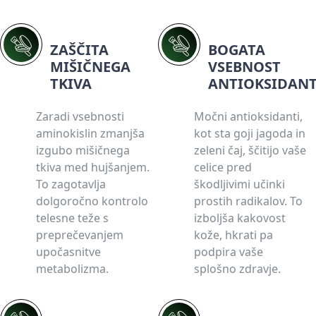
ZAŠČITA
BOGATA
MIŠIČNEGA
VSEBNOST
TKIVA
ANTIOKSIDANT
Zaradi vsebnosti
Močni antioksidanti,
aminokislin zmanjša
kot sta goji jagoda in
izgubo mišičnega
zeleni čaj, ščitijo vaše
tkiva med hujšanjem.
celice pred
To zagotavlja
škodljivimi učinki
dolgoročno kontrolo
prostih radikalov. To
telesne teže s
izboljša kakovost
preprečevanjem
kože, hkrati pa
upočasnitve
podpira vaše
metabolizma.
splošno zdravje.