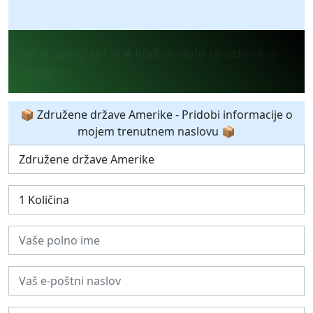
💰 V zadnjih 24 urah je
14
ljudi kupilo
izdelek.
📦 Združene države Amerike - Pridobi informacije o
mojem trenutnem naslovu 📦