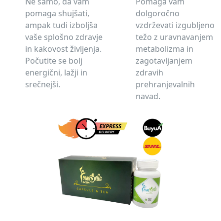
Ne samo, da vam
Pomaga vam
pomaga shujšati,
dolgoročno
ampak tudi izboljša
vzdrževati izgubljeno
vaše splošno zdravje
težo z uravnavanjem
in kakovost življenja.
metabolizma in
Počutite se bolj
zagotavljanjem
energični, lažji in
zdravih
srečnejši.
prehranjevalnih
navad.