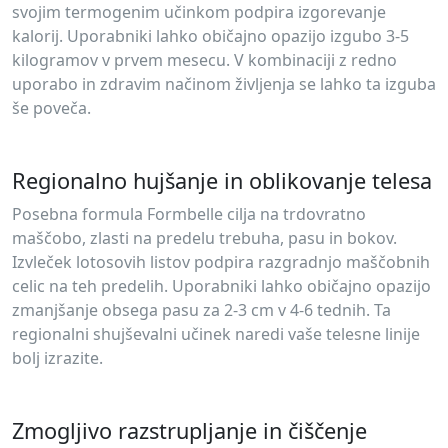
svojim termogenim učinkom podpira izgorevanje
kalorij. Uporabniki lahko običajno opazijo izgubo 3-5
kilogramov v prvem mesecu. V kombinaciji z redno
uporabo in zdravim načinom življenja se lahko ta izguba
še poveča.
Regionalno hujšanje in oblikovanje telesa
Posebna formula Formbelle cilja na trdovratno
maščobo, zlasti na predelu trebuha, pasu in bokov.
Izvleček lotosovih listov podpira razgradnjo maščobnih
celic na teh predelih. Uporabniki lahko običajno opazijo
zmanjšanje obsega pasu za 2-3 cm v 4-6 tednih. Ta
regionalni shujševalni učinek naredi vaše telesne linije
bolj izrazite.
Zmogljivo razstrupljanje in čiščenje