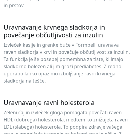
in prstov.
Uravnavanje krvnega sladkorja in
povečanje občutljivosti za inzulin
Izvleček kasije in grenke buče v Formbelli uravnava
raven sladkorja v krvi in ​​povečuje občutljivost za inzulin.
Ta funkcija je še posebej pomembna za tiste, ki imajo
sladkorno bolezen ali jim grozi prediabetes. Z redno
uporabo lahko opazimo izboljšanje ravni krvnega
sladkorja na tešče.
Uravnavanje ravni holesterola
Zeleni čaj in izvleček gloga pomagata povečati raven
HDL (dobrega) holesterola, medtem ko znižujeta raven
LDL (slabega) holesterola. To podpira zdravje vašega
srca in zmanjšuje tveganje za bolezni srca in ožilja. Z