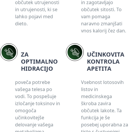
občutek utrujenosti
in zagotavljajo
in utrujenosti, ki se
občutek sitosti. To
lahko pojavi med
vam pomaga
dieto.
naravno zmanjšati
vnos kalorij čez dan.
ZA
UČINKOVITA
OPTIMALNO
KONTROLA
HIDRACIJO
APETITA
poveča potrebe
Vsebnost lotosovih
vašega telesa po
listov in
vodi. To pospešuje
medicinskega
izločanje toksinov in
škroba zavira
omogoča
občutek lakote. Ta
učinkovitejše
funkcija je še
delovanje vašega
posebej uporabna za
metabolizma.
tiste s čustvenimi