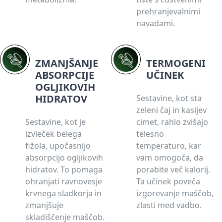
prehranjevalnimi
navadami.
ZMANJŠANJE
TERMOGENI
ABSORPCIJE
UČINEK
OGLJIKOVIH
HIDRATOV
Sestavine, kot sta
zeleni čaj in kasijev
Sestavine, kot je
cimet, rahlo zvišajo
izvleček belega
telesno
fižola, upočasnijo
temperaturo, kar
absorpcijo ogljikovih
vam omogoča, da
hidratov. To pomaga
porabite več kalorij.
ohranjati ravnovesje
Ta učinek poveča
krvnega sladkorja in
izgorevanje maščob,
zmanjšuje
zlasti med vadbo.
skladiščenje maščob.