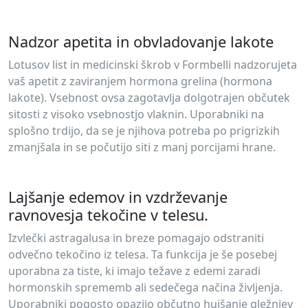
Nadzor apetita in obvladovanje lakote
Lotusov list in medicinski škrob v Formbelli nadzorujeta
vaš apetit z zaviranjem hormona grelina (hormona
lakote). Vsebnost ovsa zagotavlja dolgotrajen občutek
sitosti z visoko vsebnostjo vlaknin. Uporabniki na
splošno trdijo, da se je njihova potreba po prigrizkih
zmanjšala in se počutijo siti z manj porcijami hrane.
Lajšanje edemov in vzdrževanje
ravnovesja tekočine v telesu.
Izvlečki astragalusa in breze pomagajo odstraniti
odvečno tekočino iz telesa. Ta funkcija je še posebej
uporabna za tiste, ki imajo težave z edemi zaradi
hormonskih sprememb ali sedečega načina življenja.
Uporabniki pogosto opazijo občutno hujšanje gležnjev