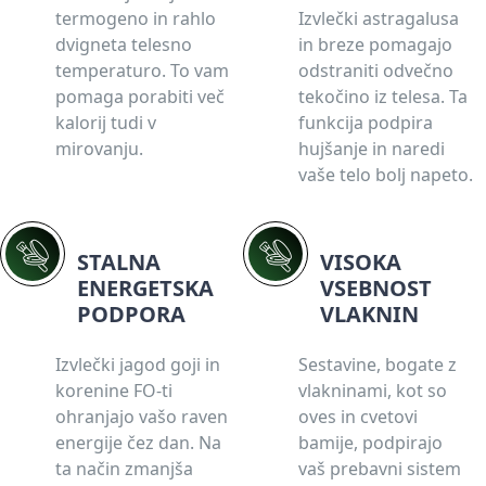
termogeno in rahlo
Izvlečki astragalusa
dvigneta telesno
in breze pomagajo
temperaturo. To vam
odstraniti odvečno
pomaga porabiti več
tekočino iz telesa. Ta
kalorij tudi v
funkcija podpira
mirovanju.
hujšanje in naredi
vaše telo bolj napeto.
STALNA
VISOKA
ENERGETSKA
VSEBNOST
PODPORA
VLAKNIN
Izvlečki jagod goji in
Sestavine, bogate z
korenine FO-ti
vlakninami, kot so
ohranjajo vašo raven
oves in cvetovi
energije čez dan. Na
bamije, podpirajo
ta način zmanjša
vaš prebavni sistem