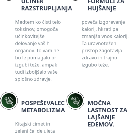
UČINEK
FORMULI ZA
RAZSTRUPLJANJA
HUJŠANJE
Medtem ko čisti telo
poveča izgorevanje
toksinov, omogoča
kalorij, hkrati pa
učinkovitejše
zmanjša vnos kalorij.
delovanje vaših
Ta uravnotežen
organov. To vam ne
pristop zagotavlja
bo le pomagalo pri
zdravo in trajno
izgubi teže, ampak
izgubo teže.
tudi izboljšalo vaše
splošno zdravje.
POSPEŠEVALEC
MOČNA
METABOLIZMA
LASTNOST ZA
LAJŠANJE
EDEMOV.
Kitajski cimet in
zeleni čaj delujeta