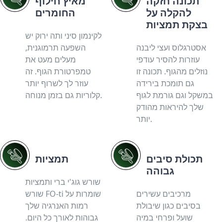
תכונה חזקה
מאיץ חילוף
להקלה על
החומרים
בצקת תמציות
לקינמון סיני ותה ירוק יש
אסטרגלוס ועצי ליבנה
השפעה תרמוגנית,
עוזרות להסיר עודפי
מעלים מעט את
נוזלים מהגוף. תכונה זו
טמפרטורת הגוף. זה
גם תומכת בירידה
עוזר לך לשרוף יותר
במשקל וגם גורמת לגוף
קלוריות גם בזמן מנוחה.
שלך להיראות מהודק
יותר.
תכולת סיבים
תמציות
גבוהה
שורש גוג'י ברי ותמציות
מרכיבים עשירים
שורש FO-ti שומרות על
בסיבים כגון שיבולת
רמות האנרגיה שלך
שועל ופרחי במיה
גבוהות לאורך כל היום.