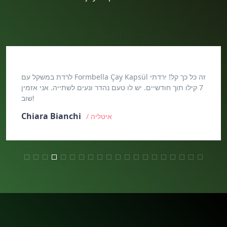
השתמשתי ב-Formbella Çay Kapsül במשך חודשיים וירדתי
7 קילו ת
Marta Kowalczyk
/ פולין