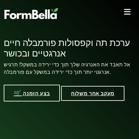
≡
וקפסולות פורמבלה ירידה
ערכת ת
שקל עם מרכיבים טבעיים
להגיע למשקל היעד שלך בבטחה עם Formbella! היכנס
אל תאבד את
לכושר עם 100% מרכיבים טבעיים.
אנרגטי יותר תוך כדי ירידה במשקל עם פורמבלה.
🛒
 אחר משלוח
בצע הזמנה
מעקב