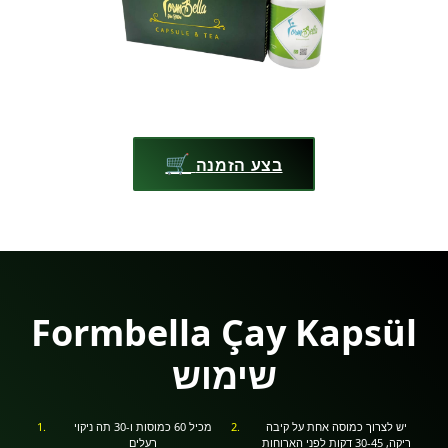
🛒
בצע הזמנה
Formbella Çay Kapsül
שימוש
יש לצרוך כמוסה אחת על קיבה
מכיל 60 כמוסות ו-30 תה ניקוי
ריקה, 30-45 דקות לפני הארוחות
רעלים