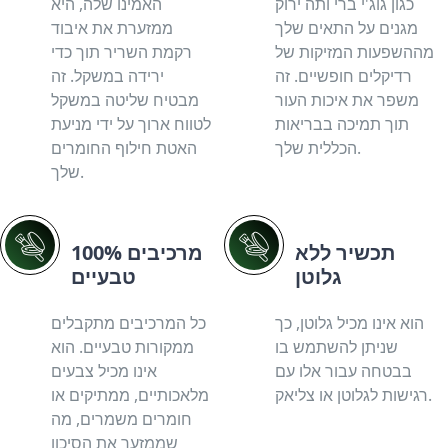
כגון גוג'י ברי ותה ירוק
האמינו שלה, היא
מגנים על התאים שלך
ממזערת את איבוד
מההשפעות המזיקות של
רקמת השריר תוך כדי
רדיקלים חופשיים. זה
ירידה במשקל. זה
משפר את איכות העור
מבטיח שליטה במשקל
תוך תמיכה בבריאות
לטווח ארוך על ידי מניעת
הכללית שלך.
האטת חילוף החומרים
שלך.
תכשיר ללא
100% מרכיבים
גלוטן
טבעיים
הוא אינו מכיל גלוטן, כך
כל המרכיבים מתקבלים
שניתן להשתמש בו
ממקורות טבעיים. הוא
בבטחה עבור אלו עם
אינו מכיל צבעים
רגישות לגלוטן או צליאק.
מלאכותיים, ממתיקים או
חומרים משמרים, מה
שממזער את הסיכון