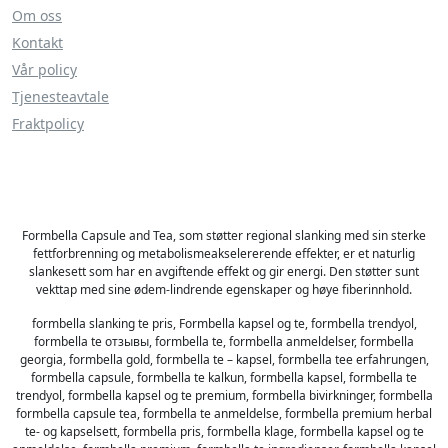
Om oss
Kontakt
Vår policy
Tjenesteavtale
Fraktpolicy
Formbella Capsule and Tea, som støtter regional slanking med sin sterke
fettforbrenning og metabolismeakselererende effekter, er et naturlig
slankesett som har en avgiftende effekt og gir energi. Den støtter sunt
vekttap med sine ødem-lindrende egenskaper og høye fiberinnhold.
formbella slanking te pris, Formbella kapsel og te, formbella trendyol,
formbella te отзывы, formbella te, formbella anmeldelser, formbella
georgia, formbella gold, formbella te – kapsel, formbella tee erfahrungen,
formbella capsule, formbella te kalkun, formbella kapsel, formbella te
trendyol, formbella kapsel og te premium, formbella bivirkninger, formbella
formbella capsule tea, formbella te anmeldelse, formbella premium herbal
te- og kapselsett, formbella pris, formbella klage, formbella kapsel og te