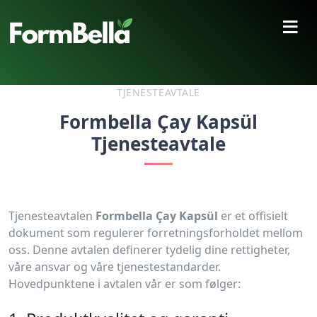
≡
TJENESTEAVTALE
Formbella Çay Kapsül
Tjenesteavtale
Tjenesteavtalen
Formbella Çay Kapsül
er et offisielt
dokument som regulerer forretningsforholdet mellom
oss. Denne avtalen definerer tydelig dine rettigheter,
våre ansvar og våre tjenestestandarder.
Hovedpunktene i avtalen vår er som følger: