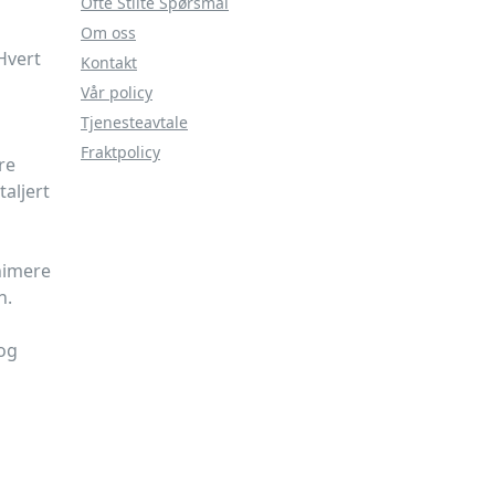
Ofte Stilte Spørsmål
Om oss
Hvert
Kontakt
Vår policy
Tjenesteavtale
Fraktpolicy
re
aljert
inimere
n.
 og