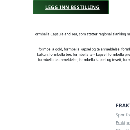
LEGG INN BESTILLING
Formbella Capsule and Tea, som støtter regional slanking me
formbella gold, formbella kapsel og te anmeldelse, formbe
kalkun, formbella tee, formbella te – kapsel, formbella p
formbella te anmeldelse, formbella kapsel og tesett, form
FRAK
Spor f
Fraktpo