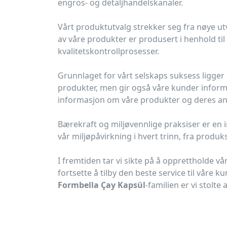
engros- og detaljhandelskanaler.
Vårt produktutvalg strekker seg fra nøye utv
av våre produkter er produsert i henhold t
kvalitetskontrollprosesser.
Grunnlaget for vårt selskaps suksess ligger i
produkter, men gir også våre kunder informas
informasjon om våre produkter og deres anv
Bærekraft og miljøvennlige praksiser er en i
vår miljøpåvirkning i hvert trinn, fra produk
I fremtiden tar vi sikte på å opprettholde 
fortsette å tilby den beste service til våre
Formbella Çay Kapsül
-familien er vi stolte a