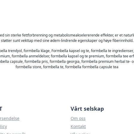
d sin sterke fettforbrenning og metabolismeakselererende effekter, er et naturli
støtter sunt vekttap med sine ødem-lindrende egenskaper og høye fiberinnhold.
lla trendyol, formbella klage, Formbella kapsel og te, formbella te ingredienser, 
remium, formbella anmeldelser, formbella kapsel og te premium, formbella tee erfa
bella capsule, formbella pris, formbella georgia, formbella premium herbal te- o
formbella store, formbella te, formbella formbella capsule tea
T
Vårt selskap
orsendelse
Om oss
licy
Kontakt