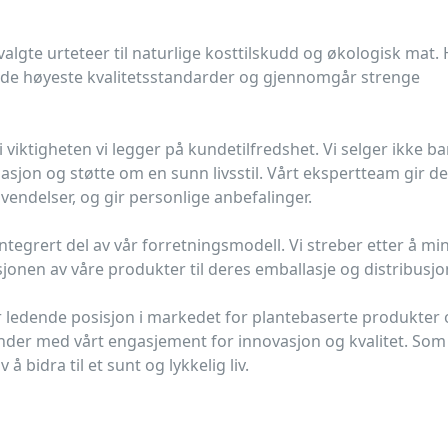
algte urteteer til naturlige kosttilskudd og økologisk mat. 
il de høyeste kvalitetsstandarder og gjennomgår strenge
 viktigheten vi legger på kundetilfredshet. Vi selger ikke ba
jon og støtte om en sunn livsstil. Vårt ekspertteam gir det
endelser, og gir personlige anbefalinger.
ntegrert del av vår forretningsmodell. Vi streber etter å m
sjonen av våre produkter til deres emballasje og distribusjo
vår ledende posisjon i markedet for plantebaserte produkter
 kunder med vårt engasjement for innovasjon og kvalitet. Som
v å bidra til et sunt og lykkelig liv.