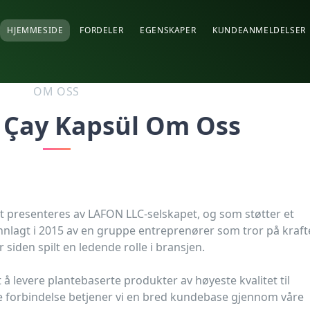
HJEMMESIDE
FORDELER
EGENSKAPER
KUNDEANMELDELSER
OM OSS
 Çay Kapsül Om Oss
t presenteres av LAFON LLC-selskapet, og som støtter et
runnlagt i 2015 av en gruppe entreprenører som tror på kraft
siden spilt en ledende rolle i bransjen.
å levere plantebaserte produkter av høyeste kvalitet til
ne forbindelse betjener vi en bred kundebase gjennom våre