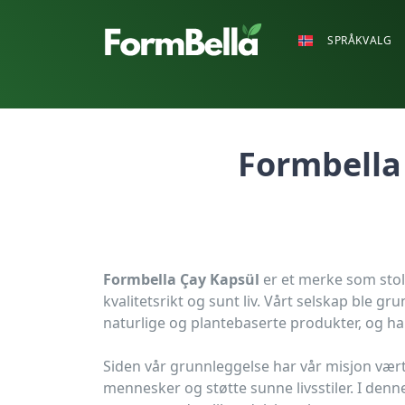
SPRÅKVALG
Formbella
Formbella Çay Kapsül
er et merke som stol
kvalitetsrikt og sunt liv. Vårt selskap ble g
naturlige og plantebaserte produkter, og har 
Siden vår grunnleggelse har vår misjon vært 
mennesker og støtte sunne livsstiler. I den