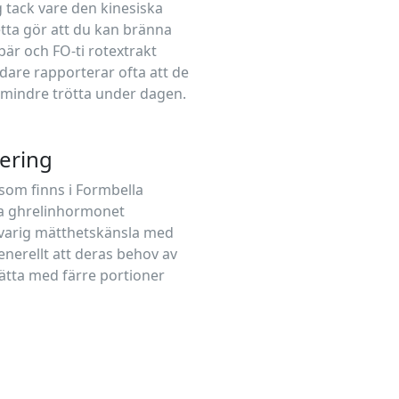
 tack vare den kinesiska
etta gör att du kan bränna
ibär och FO-ti rotextrakt
are rapporterar ofta att de
 mindre trötta under dagen.
ering
som finns i Formbella
ka ghrelinhormonet
varig mätthetskänsla med
enerellt att deras behov av
ätta med färre portioner