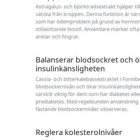
Astragalus- och björkträdsextrakt hjälper til
vätska från kroppen. Denna funktion är sär
som har ödemproblem på grund av hormonel
stillasittande livsstil. Användare märker oft
anklar och fingrar.
Balanserar blodsockret och ö
insulinkänsligheten
Cassia- och bitterkalebassextraktet i Formbe
blodsockernivån och ökar insulinkänslighet
särskilt viktig för dem som har diabetes elle
prediabetes. Med regelbunden användning k
fastande blodsockernivåer observeras.
Reglera kolesterolnivåer