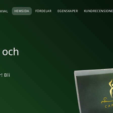
HEMSIDA
FÖRDELAR
EGENSKAPER
KUNDRECENSION
KVAL
om du går ner i
går ner i vikt