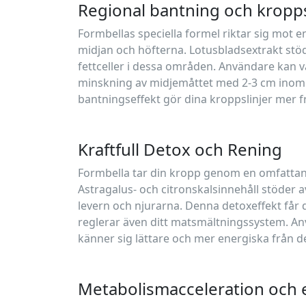
Regional bantning och krop
Formbellas speciella formel riktar sig mot env
midjan och höfterna. Lotusbladsextrakt stö
fettceller i dessa områden. Användare kan v
minskning av midjemåttet med 2-3 cm inom 
bantningseffekt gör dina kroppslinjer mer 
Kraftfull Detox och Rening
Formbella tar din kropp genom en omfatta
Astragalus- och citronskalsinnehåll stöder 
levern och njurarna. Denna detoxeffekt får d
reglerar även ditt matsmältningssystem. An
känner sig lättare och mer energiska från d
Metabolismacceleration och 