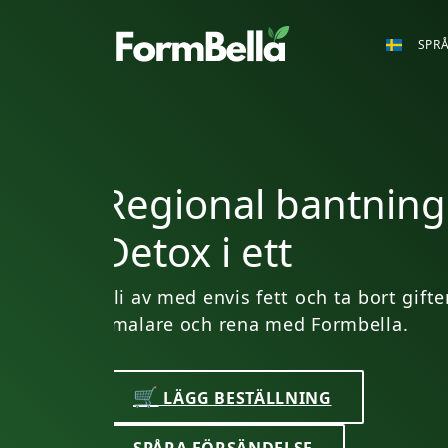
SPRÅ
Ett energiskt och
vältränat liv
Tappa inte din energi samtidigt s
vikt! Känn dig mer energisk när du 
med Formbella.
🛒
LÄGG BESTÄLLNING