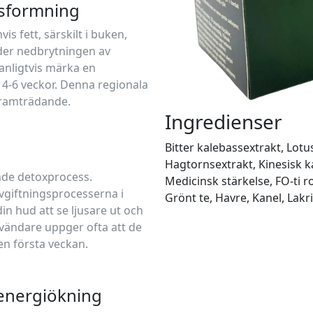
psformning
is fett, särskilt i buken,
der nedbrytningen av
anligtvis märka en
4-6 veckor. Denna regionala
framträdande.
Ingredienser
Bitter kalebassextrakt, Lotu
Hagtornsextrakt, Kinesisk k
nde detoxprocess.
Medicinsk stärkelse, FO-ti 
avgiftningsprocesserna i
Grönt te, Havre, Kanel, Lakri
in hud att se ljusare ut och
vändare uppger ofta att de
en första veckan.
energiökning