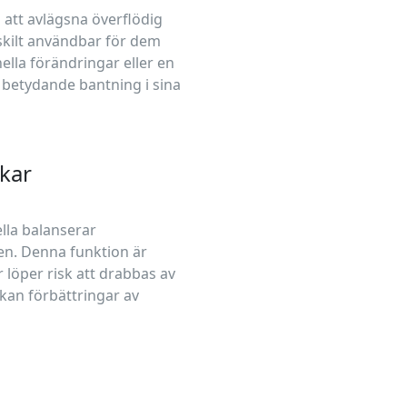
l att avlägsna överflödig
skilt användbar för dem
la förändringar eller en
a betydande bantning i sina
kar
lla balanserar
en. Denna funktion är
r löper risk att drabbas av
an förbättringar av