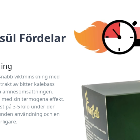
sül Fördelar
ning
h snabb viktminskning med
trakt av bitter kalebass
da ämnesomsättningen.
n med sin termogena effekt.
st på 3-5 kilo under den
unden användning och en
rligare.