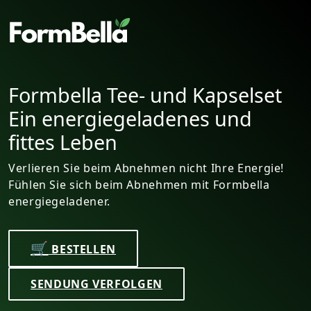
apselset
Formbella Tee- und K
s und
Schneller Gewichtsve
natürlichen Inhaltsst
Ihre Energie!
Erreichen Sie Ihr Zielgewicht siche
 Formbella
Bringen Sie sich mit 100 % natürli
Inhaltsstoffen in Form.
🛒
BESTELLEN
SENDUNG VERFOLGEN